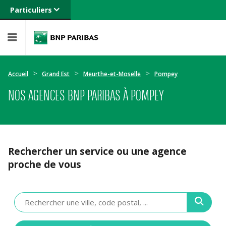
Particuliers
Banque privée
Professionnels
Entreprises
Accueil
Grand Est
Meurthe-et-Moselle
Pompey
NOS AGENCES BNP PARIBAS À POMPEY
Rechercher un service ou une agence
proche de vous
Veuillez
renseigner
une
adresse