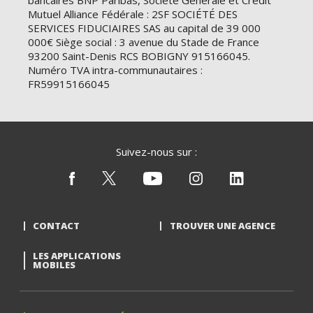
bancaires BNP Paribas, Société Générale et Crédit
Mutuel Alliance Fédérale : 2SF SOCIÉTÉ DES
SERVICES FIDUCIAIRES SAS au capital de 39 000
000€ Siège social : 3 avenue du Stade de France
93200 Saint-Denis RCS BOBIGNY 915166045.
Numéro TVA intra-communautaires :
FR59915166045
Suivez-nous sur :
CONTACT
TROUVER UNE AGENCE
LES APPLICATIONS
MOBILES