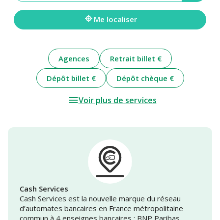
une
adresse
Me localiser
Agences
Retrait billet €
Dépôt billet €
Dépôt chèque €
Voir plus de services
Cash Services
Cash Services est la nouvelle marque du réseau
d’automates bancaires en France métropolitaine
commun à 4 enseignes bancaires : BNP Paribas,