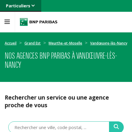
Particuliers
Banque privée
Professionnels
Entreprises
Accueil
Grand Est
Meurthe-et-Moselle
Vandœuvre-lès-Nancy
NOS AGENCES BNP PARIBAS À VANDŒUVRE-LÈS-
NANCY
Rechercher un service ou une agence
proche de vous
Veuillez
renseigner