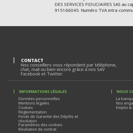
AGENCE TROYES BROSSOLETTE 
DES SERVICES FIDUCIAIRES SAS au cap
915166045. Numéro TVA intra-commu
Agence ouverte
Ferme à 12:30
Espace Cash Services ouvert de 0
120 avenue Pierre Brossolette
10000 Troyes
En savoir plus
03 25 72 3
CONTACT
Itinéraire
Nous con
Nos conseillers vous répondent par téléphone,
chat, mail ou bien encore grâce à nos SAV
Facebook et Twitter.
Cash Services - St Andre Les Ve
AUXERRE
INFORMATIONS LÉGALES
NOUS C
Données personnelles
La banqu
Cash Services ouvert de 06:00 à 2
Mentions légales
Nos enga
Cookies
Emploi & 
96 ROUTE D AUXERRE
Réglementation
Fonds de Garantie des Dépôts et
10120 St Andre Les Vergers
résolution
Paramètres des cookies
En savoir plus
Résiliation de contrat