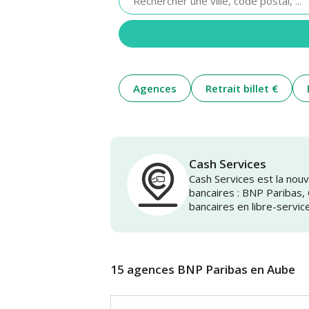
renseigner
une
adresse
Agences
Retrait billet €
Cash Services
Cash Services est la no
bancaires : BNP Paribas,
bancaires en libre-servic
15 agences BNP Paribas en Aube