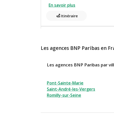
En savoir plus
Itinéraire
Cash Services - Troyes 4 BOU
Cash Services ouvert de 06:00 à 2
Les agences BNP Paribas en Fr
4 BOULEVARD GAMBETTA
10000 Troyes
Les agences BNP Paribas par vil
En savoir plus
Itinéraire
Pont-Sainte-Marie
Saint-André-les-Vergers
Romilly-sur-Seine
Cash Services - Troyes 11 PL
Cash Services ouvert de 07:00 à 2