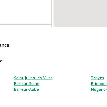
LEVARD GAMBETTA
2:30
ance
le
Saint-Julien-les-Villas
Troyes
Bar-sur-Seine
Brienne
Bar-sur-Aube
Nogent-
ACE MARECHAL FOCH
2:00