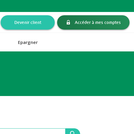
Devenir client
Accéder à mes comptes
Epargner