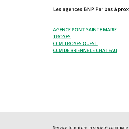
11 PLACE MARECHAL FOCH
10000 Troyes
Les agences BNP Paribas à prox
En savoir plus
Itinéraire
AGENCE PONT SAINTE MARIE
TROYES
CCM TROYES OUEST
AGENCE TROYES - BNP PARIBAS
CCM DE BRIENNE LE CHATEAU
Agence ouverte
Ferme à 12:30
Espace Cash Services ouvert de 0
53 Rue Du General De Gaulle
10000 Troyes
En savoir plus
03 25 43 3
Itinéraire
Nous con
Service fourni par la société commune