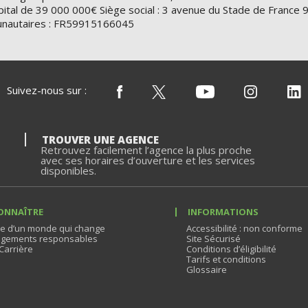
- BNP PARIBAS
ital de 39 000 000€ Siège social : 3 avenue du Stade de Franc
nautaires : FR59915166045
6:00 à 22:00
Suivez-nous sur :
2 04
TROUVER UNE AGENCE
tacter
Retrouvez facilement l’agence la plus proche
avec ses horaires d’ouverture et les services
disponibles.
rgers 96 ROUTE D
ONNAÎTRE
INFORMATIONS
e d’un monde qui change
Accessibilité : non conforme
2:30
gements responsables
Site Sécurisé
Carrière
Conditions d’éligibilité
Tarifs et conditions
Glossaire