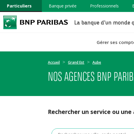
Particuliers
Banque privée
Professionnels
La banque d'un monde q
Gérer ses compt
Accueil
Grand Est
Aube
NOS AGENCES BNP PARIB
Rechercher un service ou une
Veuillez