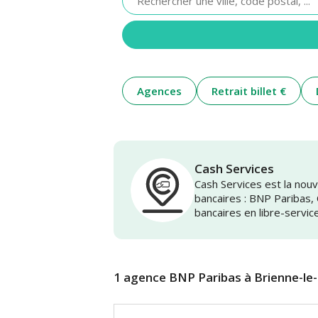
renseigner
une
adresse
Agences
Retrait billet €
Cash Services
Cash Services est la no
bancaires : BNP Paribas,
bancaires en libre-servic
1 agence BNP Paribas à Brienne-le