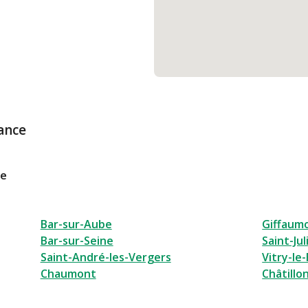
ance
le
Bar-sur-Aube
Giffaum
Bar-sur-Seine
Saint-Jul
Saint-André-les-Vergers
Vitry-le
Chaumont
Châtillo