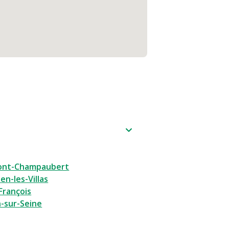
ont-Champaubert
ien-les-Villas
-François
n-sur-Seine