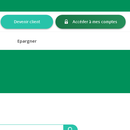
Devenir client
Accéder à mes comptes
Epargner