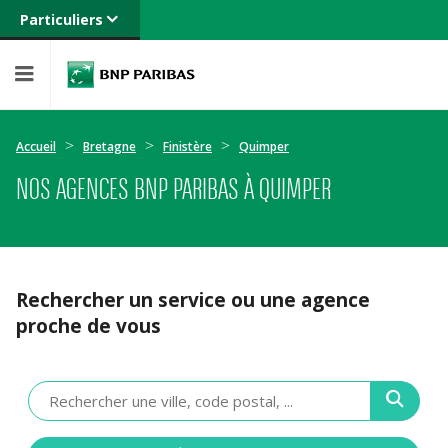
Particuliers
Banque privée
Professionnels
Entreprises
Accueil
Bretagne
Finistère
Quimper
NOS AGENCES BNP PARIBAS À QUIMPER
Rechercher un service ou une agence
proche de vous
Veuillez
renseigner
une
adresse