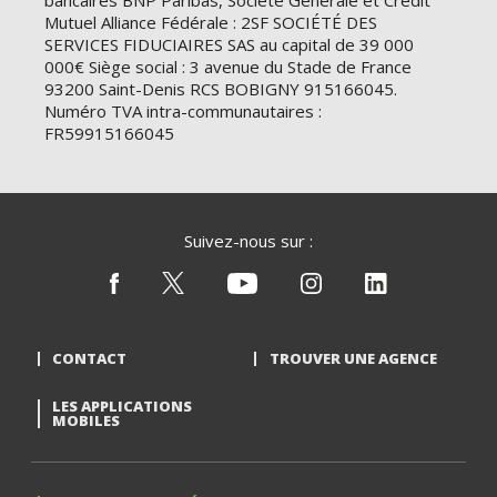
bancaires BNP Paribas, Société Générale et Crédit
Mutuel Alliance Fédérale : 2SF SOCIÉTÉ DES
SERVICES FIDUCIAIRES SAS au capital de 39 000
000€ Siège social : 3 avenue du Stade de France
93200 Saint-Denis RCS BOBIGNY 915166045.
Numéro TVA intra-communautaires :
FR59915166045
Suivez-nous sur :
CONTACT
TROUVER UNE AGENCE
LES APPLICATIONS
MOBILES