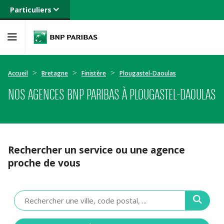
Particuliers
Banque privée
Professionnels
Entreprises
Accueil
Bretagne
Finistère
Plougastel-Daoulas
NOS AGENCES BNP PARIBAS À PLOUGASTEL-DAOULAS
Rechercher un service ou une agence
proche de vous
Veuillez
renseigner
une
adresse