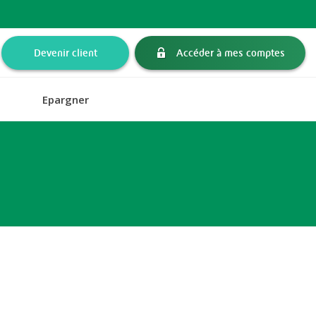
Devenir client
Accéder à mes comptes
Epargner