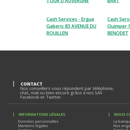
TOUR D AUVERGNE
BART
Cash Services - Ergue
Cash Servi
Gaberic 83 AVENUE DU
Quimper 
ROUILLEN
BENODET
CONTACT
Nos conseillers vous répondent par téléphone,
chat, mail ou bien encore grâce à nos SAV
Facebook et Twitter.
INFORMATIONS LÉGALES
NOUS C
Données personnelles
La banqu
Mentions légales
Nos enga