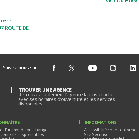
VICTOR HUG
ces -
97 ROUTE DE
Suivez-nous sur :
TROUVER UNE AGENCE
Retrouvez facilement l’agence la plus proche
avec ses horaires d’ouverture et les services
disponibles.
ONNAÎTRE
INFORMATIONS
e d’un monde qui change
Accessibilité : non conforme
gements responsables
Site Sécurisé