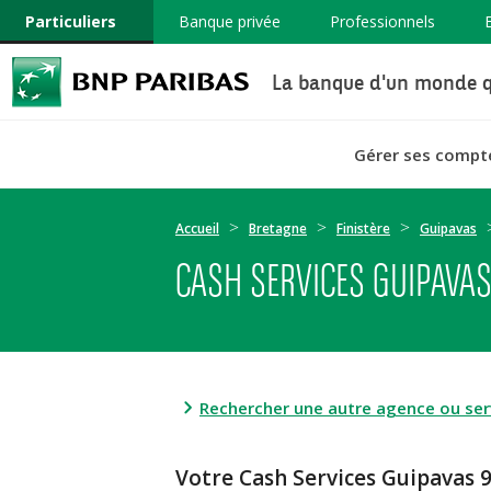
Particuliers
Banque privée
Professionnels
La banque d'un monde q
Gérer ses compt
Accueil
Bretagne
Finistère
Guipavas
CASH SERVICES GUIPAVAS
Rechercher une autre agence ou serv
Votre Cash Services Guipavas 