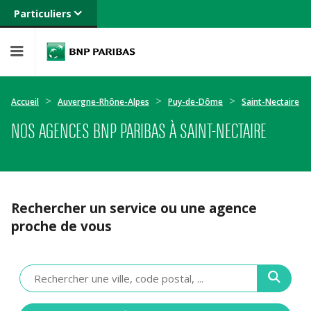
Particuliers
Banque privée
Professionnels
Entreprises
Accueil
Auvergne-Rhône-Alpes
Puy-de-Dôme
Saint-Nectaire
NOS AGENCES BNP PARIBAS À SAINT-NECTAIRE
Rechercher un service ou une agence
proche de vous
Veuillez
renseigner
une
adresse