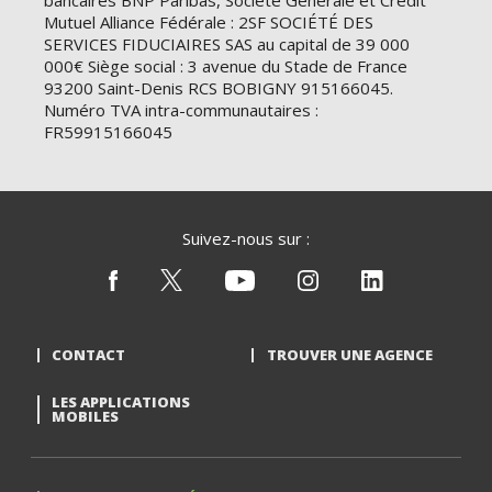
bancaires BNP Paribas, Société Générale et Crédit
Mutuel Alliance Fédérale : 2SF SOCIÉTÉ DES
SERVICES FIDUCIAIRES SAS au capital de 39 000
000€ Siège social : 3 avenue du Stade de France
93200 Saint-Denis RCS BOBIGNY 915166045.
Numéro TVA intra-communautaires :
FR59915166045
Suivez-nous sur :
CONTACT
TROUVER UNE AGENCE
LES APPLICATIONS
MOBILES