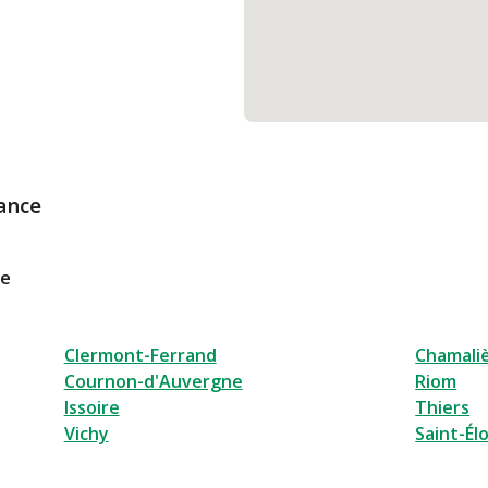
ance
le
Clermont-Ferrand
Chamali
Cournon-d'Auvergne
Riom
Issoire
Thiers
Vichy
Saint-Él