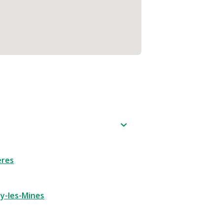
ères
oy-les-Mines