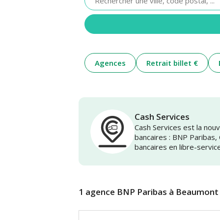
renseigner
une
adresse
Agences
Retrait billet €
Cash Services
Cash Services est la no
bancaires : BNP Paribas,
bancaires en libre-servic
1 agence BNP Paribas à Beaumont