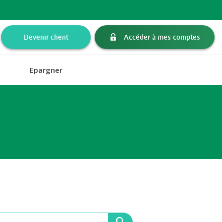
Devenir client
Accéder à mes comptes
Epargner