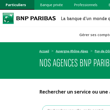
Particuliers
Banque privée
Professionnels
La banque d'un monde q
Gérer ses compt
Accueil
Auvergne-Rhône-Alpes
Puy-de-D
NOS AGENCES BNP PARI
Rechercher un service ou une
Veuillez