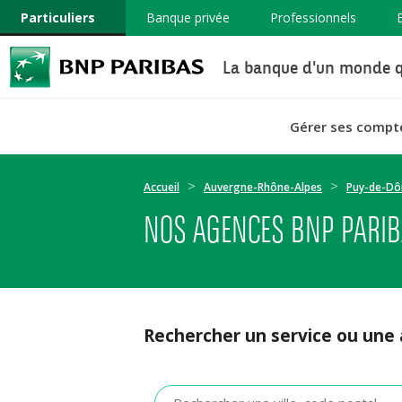
Particuliers
Banque privée
Professionnels
La banque d'un monde q
Gérer ses compt
Accueil
Auvergne-Rhône-Alpes
Puy-de-D
NOS AGENCES BNP PARIB
Rechercher un service ou une
Veuillez