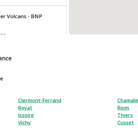
ier Volcans - BNP
:30
ance
3 48
tacter
le
Clermont-Ferrand
Chamali
Royat
Riom
Issoire
Thiers
Vichy
Cusset