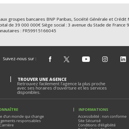
 aux groupes bancaires BNP Paribas, Société Générale et Crédit 
ital de 39 000 000€ Siège social : 3 avenue du Stade de Franc
nautaires : FR59915166045
Suivez-nous sur :
TROUVER UNE AGENCE
Retrouvez facilement l’agence la plus proche
avec ses horaires d’ouverture et les services
disponibles.
ONNAÎTRE
INFORMATIONS
e d’un monde qui change
Accessibilité : non conforme
gements responsables
Site Sécurisé
Carrière
Conditions d’éligibilité