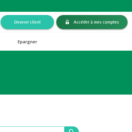
Devenir client
Accéder à mes comptes
Epargner