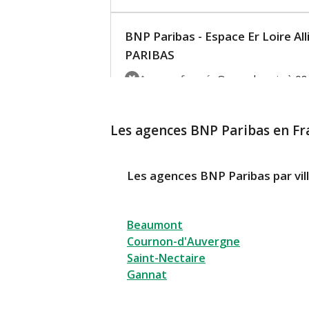
BNP Paribas - Espace Er Loire All
PARIBAS
Agence fermée
Ouvre demain à 08
5 Allee Pierre De Fermat
63170 Aubiere
Les agences BNP Paribas en Fr
En savoir plus
04 78 68 7
Itinéraire
Nous con
Les agences BNP Paribas par vil
Beaumont
Cournon-d'Auvergne
Saint-Nectaire
Gannat