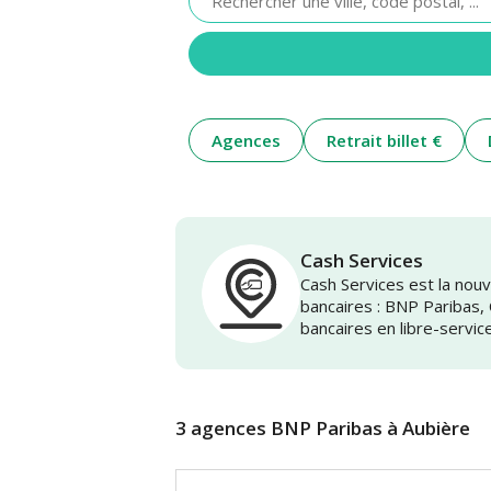
renseigner
une
adresse
Agences
Retrait billet €
Cash Services
Cash Services est la no
bancaires : BNP Paribas,
bancaires en libre-servic
3 agences BNP Paribas à Aubière