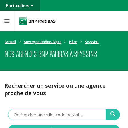
Particuliers
Banque privée
Professionnels
Entreprises
Accueil
Auvergne-Rhône-Alpes
Isère
Seyssins
NOS AGENCES BNP PARIBAS À SEYSSINS
Rechercher un service ou une agence
proche de vous
Veuillez
renseigner
une
adresse