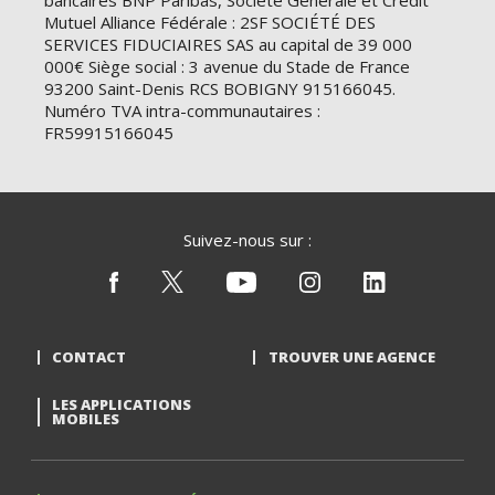
bancaires BNP Paribas, Société Générale et Crédit
Mutuel Alliance Fédérale : 2SF SOCIÉTÉ DES
SERVICES FIDUCIAIRES SAS au capital de 39 000
000€ Siège social : 3 avenue du Stade de France
93200 Saint-Denis RCS BOBIGNY 915166045.
Numéro TVA intra-communautaires :
FR59915166045
Suivez-nous sur :
CONTACT
TROUVER UNE AGENCE
LES APPLICATIONS
MOBILES