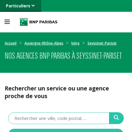
Particuliers
Banque privée
Professionnels
Entreprises
Accueil
Auvergne-Rhône-Alpes
Isère
Seyssinet-Pariset
NOS AGENCES BNP PARIBAS À SEYSSINET-PARISET
Rechercher un service ou une agence
proche de vous
Veuillez
renseigner
une
adresse