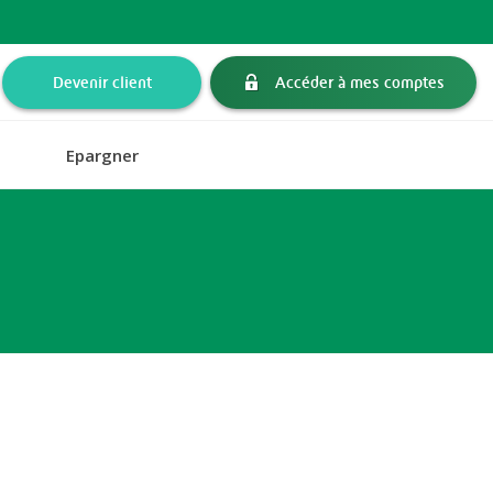
Devenir client
Accéder à mes comptes
Epargner