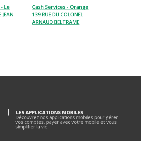
 - Le
Cash Services - Orange
E JEAN
139 RUE DU COLONEL
ARNAUD BELTRAME
LES APPLICATIONS MOBILES
Découvrez nos applications mobiles pour gérer
vos comptes, payer avec votre mobile et vous
simplifier la vie.