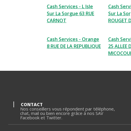
Cash Services - L Isle
Cash Servi
Sur La Sorgue 63 RUE
Sur La So
CARNOT
ROUGET DE
Cash Services - Orange
Cash Serv
8 RUE DE LA REPUBLIQUE
25 ALLEE 
MICOCOUL
CONTACT
Nos conseillers vous répondent par téléphone,
chat, mail ou bien encore grâce à nos SAV
Facebook et Twitter.