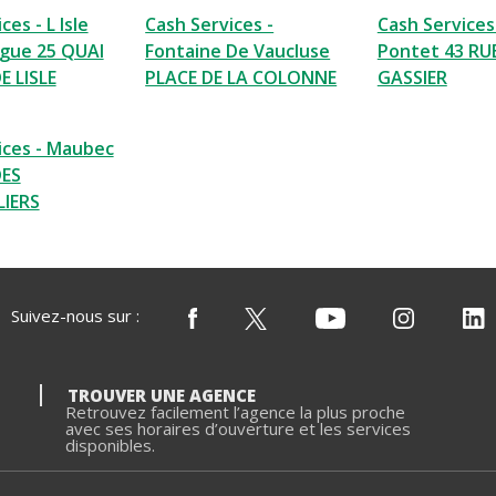
ces - L Isle
Cash Services -
Cash Services
rgue 25 QUAI
Fontaine De Vaucluse
Pontet 43 RU
 LISLE
PLACE DE LA COLONNE
GASSIER
ices - Maubec
DES
IERS
Suivez-nous sur :
TROUVER UNE AGENCE
Retrouvez facilement l’agence la plus proche
avec ses horaires d’ouverture et les services
disponibles.