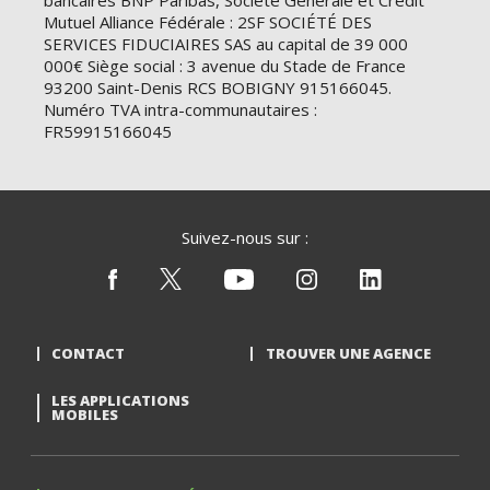
bancaires BNP Paribas, Société Générale et Crédit
Mutuel Alliance Fédérale : 2SF SOCIÉTÉ DES
SERVICES FIDUCIAIRES SAS au capital de 39 000
000€ Siège social : 3 avenue du Stade de France
93200 Saint-Denis RCS BOBIGNY 915166045.
Numéro TVA intra-communautaires :
FR59915166045
Suivez-nous sur :
CONTACT
TROUVER UNE AGENCE
LES APPLICATIONS
MOBILES