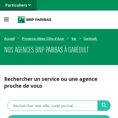
Particuliers
Banque privée
Professionnels
Entreprises
Accueil
Provence-Alpes-Côte d'Azur
Var
Garéoult
NOS AGENCES BNP PARIBAS À GARÉOULT
Rechercher un service ou une agence
proche de vous
Veuillez
renseigner
une
adresse