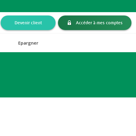
Devenir client
Accéder à mes comptes
Epargner