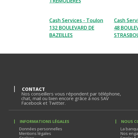
TREMOLIERES
Cash Services - Toulon
Cash Serv
132 BOULEVARD DE
48 BOULE
BAZEILLES
STRASBO
CONTACT
Nos conseillers vous répondent par téléphone,
chat, mail ou bien encore grâce à nos SAV
Facebook et Twitter.
INFORMATIONS LÉGALES
NOUS C
Données personnelles
La banqu
Mentions légales
Nos enga