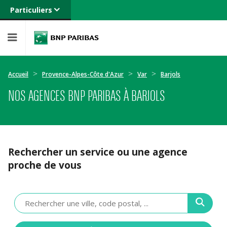
Particuliers
Banque privée
Professionnels
Entreprises
Accueil
Provence-Alpes-Côte d'Azur
Var
Barjols
NOS AGENCES BNP PARIBAS À BARJOLS
Rechercher un service ou une agence
proche de vous
Veuillez
renseigner
une
adresse