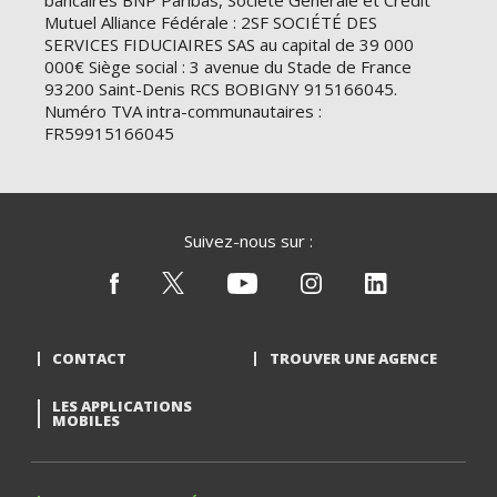
bancaires BNP Paribas, Société Générale et Crédit
Mutuel Alliance Fédérale : 2SF SOCIÉTÉ DES
SERVICES FIDUCIAIRES SAS au capital de 39 000
000€ Siège social : 3 avenue du Stade de France
93200 Saint-Denis RCS BOBIGNY 915166045.
Numéro TVA intra-communautaires :
FR59915166045
Suivez-nous sur :
CONTACT
TROUVER UNE AGENCE
LES APPLICATIONS
MOBILES