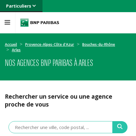
Particuliers
Banque privée
Professionnels
Entreprises
Accueil
Provence-Alpes-Côte d'Azur
Bouches-du-Rhône
Arles
NOS AGENCES BNP PARIBAS À ARLES
Rechercher un service ou une agence
proche de vous
Veuillez
renseigner
une