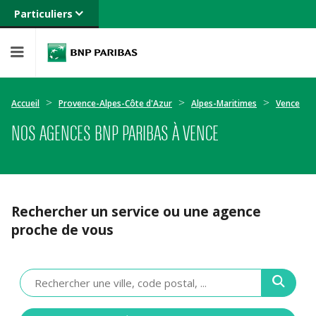
Particuliers
Banque privée
Professionnels
Entreprises
Accueil
Provence-Alpes-Côte d'Azur
Alpes-Maritimes
Vence
NOS AGENCES BNP PARIBAS À VENCE
Rechercher un service ou une agence
proche de vous
Veuillez
renseigner
une
adresse