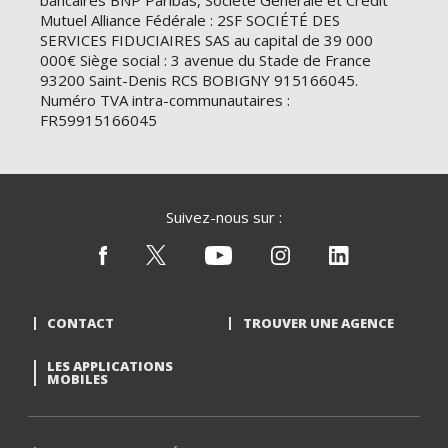
bancaires BNP Paribas, Société Générale et Crédit
Mutuel Alliance Fédérale : 2SF SOCIÉTÉ DES
SERVICES FIDUCIAIRES SAS au capital de 39 000
000€ Siège social : 3 avenue du Stade de France
93200 Saint-Denis RCS BOBIGNY 915166045.
Numéro TVA intra-communautaires :
FR59915166045
Suivez-nous sur :
CONTACT
TROUVER UNE AGENCE
LES APPLICATIONS
MOBILES