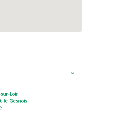
sur-Loir
t-le-Gesnois
é