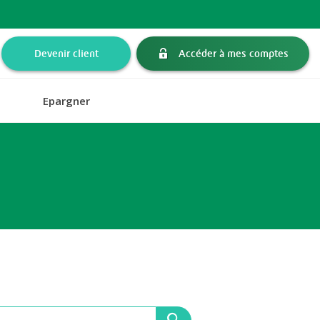
Devenir client
Accéder à mes comptes
Epargner