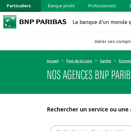
Particuliers
Banque privée
Professionnels
La banque d'un monde q
Gérer ses compt
Accueil
Pays de la Loire
Sarthe
Écomm
NOS AGENCES BNP PARI
Rechercher un service ou une
Veuillez