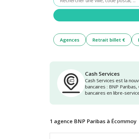
renseigner
une
adresse
Agences
Retrait billet €
Cash Services
Cash Services est la no
bancaires : BNP Paribas,
bancaires en libre-servic
1 agence BNP Paribas à Écommoy