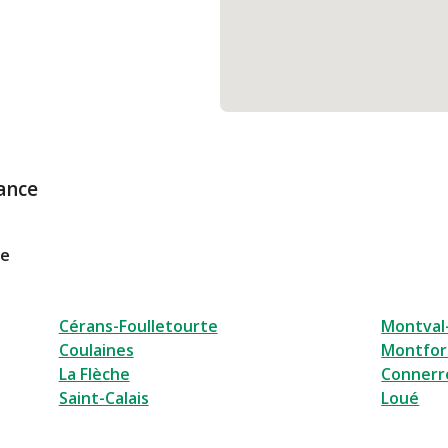
ance
le
Cérans-Foulletourte
Montval-
Coulaines
Montfor
La Flèche
Connerr
Saint-Calais
Loué