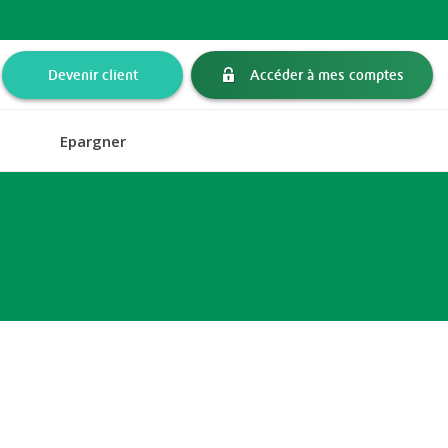
Devenir client
Accéder à mes comptes
Epargner