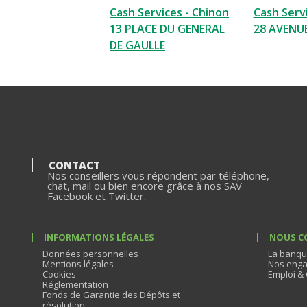
Cash Services - Chinon
Cash Serv
13 PLACE DU GENERAL
28 AVENUE
DE GAULLE
CONTACT
Nos conseillers vous répondent par téléphone,
chat, mail ou bien encore grâce à nos SAV
Facebook et Twitter.
INFORMATIONS LÉGALES
NOUS C
Données personnelles
La banqu
Mentions légales
Nos enga
Cookies
Emploi & 
Réglementation
Fonds de Garantie des Dépôts et
résolution