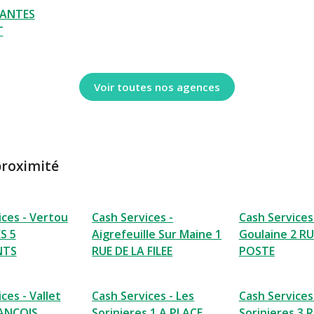
NANTES
T
Voir toutes nos agences
proximité
ices - Vertou
Cash Services -
Cash Services
S 5
Aigrefeuille Sur Maine 1
Goulaine 2 RU
NTS
RUE DE LA FILEE
POSTE
ces - Vallet
Cash Services - Les
Cash Services
RANCOIS
Sorinieres 1 A PLACE
Sorinieres 3 