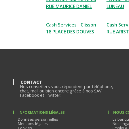
RUE MAURICE DANIEL
LUNEAU
Cash Services - Clisson
Cash Servi
18 PLACE DES DOUVES
RUE ARIST
CONTACT
Nos conseillers vous répondent par téléphone,
chat, mail ou bien encore grâce à nos SAV
Facebook et Twitter.
INFORMATIONS LÉGALES
NOUS C
Données personnelles
La banqu
Mentions légales
Nos enga
Cookies
Emploi & 