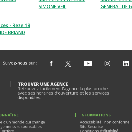
SIMONE VEIL
GENERAL DE 
ces - Reze 18
IDE BRIAND
Suivez-nous sur :
TROUVER UNE AGENCE
Retrouvez facilement l’agence la plus proche
avec ses horaires d’ouverture et les services
disponibles.
ONNAÎTRE
INFORMATIONS
e d’un monde qui change
Accessibilité : non conforme
gements responsables
Site Sécurisé
Carrière
Conditions d’éligibilité