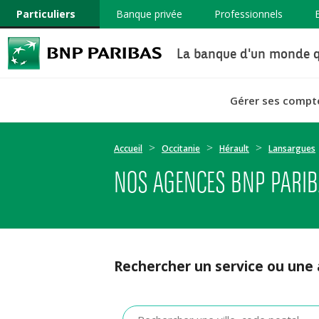
Particuliers
Banque privée
Professionnels
La banque d'un monde q
Gérer ses compt
Accueil
Occitanie
Hérault
Lansargues
NOS AGENCES BNP PARI
Rechercher un service ou une
Veuillez