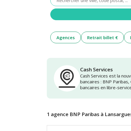
renseigner
une
adresse
Agences
Retrait billet €
Cash Services
Cash Services est la no
bancaires : BNP Paribas,
bancaires en libre-servic
1 agence BNP Paribas à Lansargue