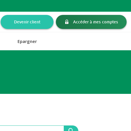
Devenir client
Accéder à mes comptes
Epargner