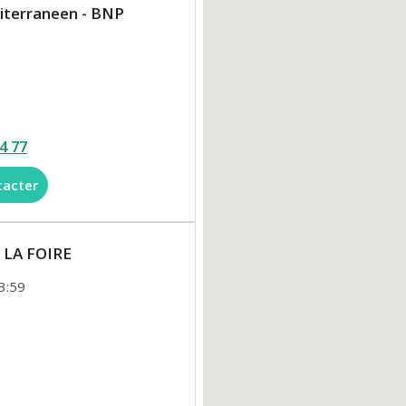
iterraneen - BNP
4 77
tacter
E LA FOIRE
3:59