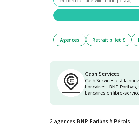
renseigner
une
adresse
Agences
Retrait billet €
Cash Services
Cash Services est la no
bancaires : BNP Paribas,
bancaires en libre-servic
2 agences BNP Paribas à Pérols