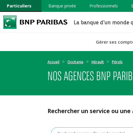
Particuliers
Banque privée
Professionnels
La banque d'un monde q
Gérer ses compt
Accueil
Occitanie
Hérault
Pérols
NOS AGENCES BNP PARIB
Rechercher un service ou une
Veuillez