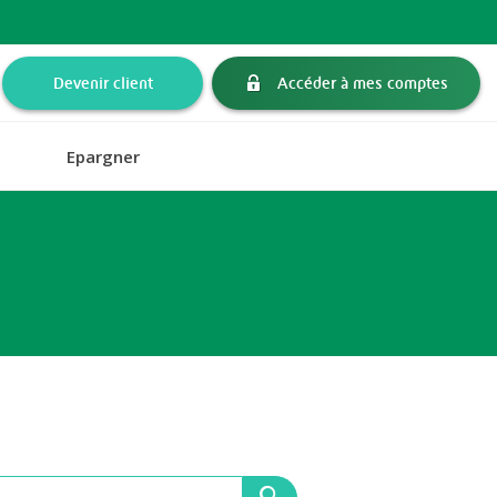
Devenir client
Accéder à mes comptes
Epargner