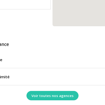
ance
le
imité
Voir toutes nos agences