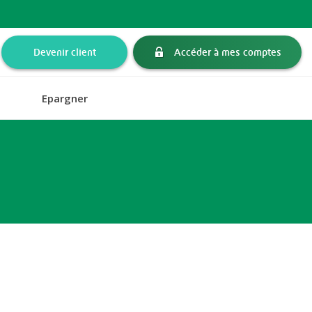
Devenir client
Accéder à mes comptes
Epargner