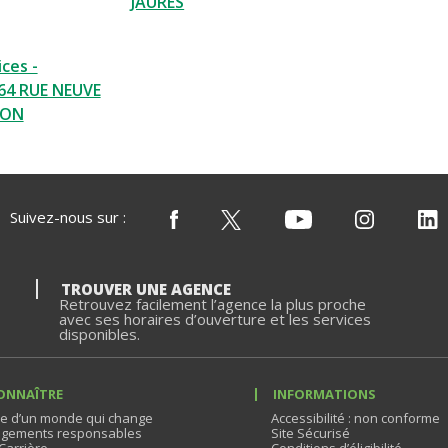
JAURES
ces -
64 RUE NEUVE
SON
Suivez-nous sur :
TROUVER UNE AGENCE
Retrouvez facilement l’agence la plus proche
avec ses horaires d’ouverture et les services
disponibles.
ONNAÎTRE
INFORMATIONS
e d’un monde qui change
Accessibilité : non conforme
gements responsables
Site Sécurisé