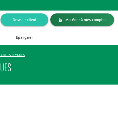
Devenir client
Accéder à mes comptes
Epargner
 GEORGES LEYGUES
GUES