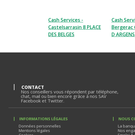
Cash Services -
Cash Servi
Castelsarrasin 8 PLACE
Bergerac 
DES BELGES
D ARGEN
CONTACT
Nos conseillers vous répondent par téléphone,
chat, mail ou bien encore grâce à nos SAV
Facebook et Twitter.
INFORMATIONS LÉGALES
NOUS C
Données personnelles
La banqu
Mentions légales
Nos enga