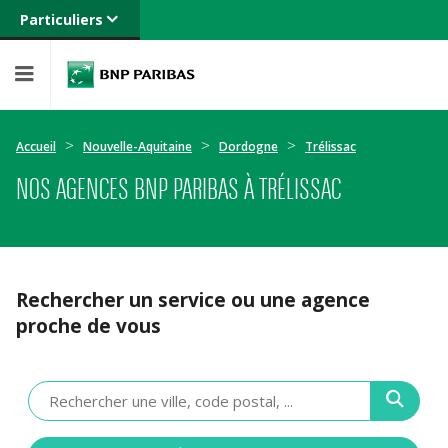
Particuliers
Banque privée
Professionnels
Entreprises
Accueil
Nouvelle-Aquitaine
Dordogne
Trélissac
NOS AGENCES BNP PARIBAS À TRÉLISSAC
Rechercher un service ou une agence
proche de vous
Veuillez
renseigner
une
adresse