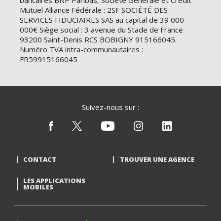
bancaires BNP Paribas, Société Générale et Crédit
Mutuel Alliance Fédérale : 2SF SOCIÉTÉ DES
SERVICES FIDUCIAIRES SAS au capital de 39 000
000€ Siège social : 3 avenue du Stade de France
93200 Saint-Denis RCS BOBIGNY 915166045.
Numéro TVA intra-communautaires :
FR59915166045
Suivez-nous sur :
CONTACT
TROUVER UNE AGENCE
LES APPLICATIONS
MOBILES