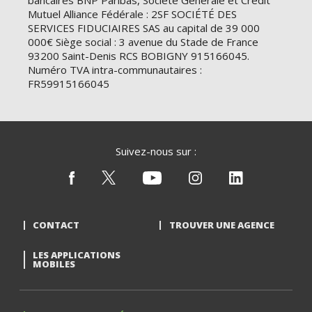
bancaires BNP Paribas, Société Générale et Crédit
Mutuel Alliance Fédérale : 2SF SOCIÉTÉ DES
SERVICES FIDUCIAIRES SAS au capital de 39 000
000€ Siège social : 3 avenue du Stade de France
93200 Saint-Denis RCS BOBIGNY 915166045.
Numéro TVA intra-communautaires :
FR59915166045
Suivez-nous sur :
CONTACT
TROUVER UNE AGENCE
LES APPLICATIONS
MOBILES