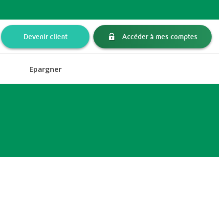
Devenir client
Accéder à mes comptes
Epargner