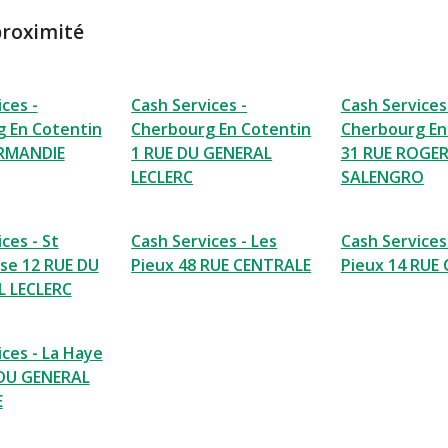
proximité
ces -
Cash Services -
Cash Services
 En Cotentin
Cherbourg En Cotentin
Cherbourg En
RMANDIE
1 RUE DU GENERAL
31 RUE ROGE
LECLERC
SALENGRO
ces - St
Cash Services - Les
Cash Services
ise 12 RUE DU
Pieux 48 RUE CENTRALE
Pieux 14 RUE
 LECLERC
ices - La Haye
 DU GENERAL
E