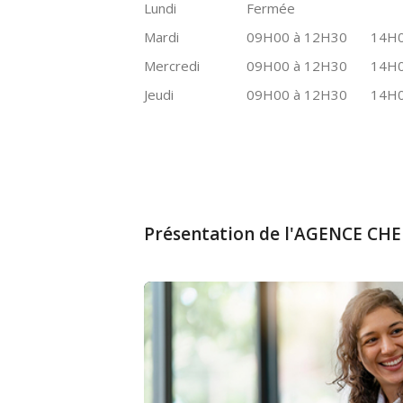
Lundi
Fermée
Mardi
09H00 à 12H30
14H0
Mercredi
09H00 à 12H30
14H0
Jeudi
09H00 à 12H30
14H0
Présentation de l'AGENCE C