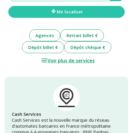
une
adresse
Me localiser
Agences
Retrait billet €
Dépôt billet €
Dépôt chèque €
Voir plus de services
Cash Services
Cash Services est la nouvelle marque du réseau
d’automates bancaires en France métropolitaine
commun à 4 enseignes bancaires : BNP Paribas,