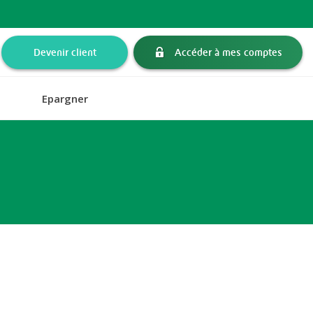
Devenir client
Accéder à mes comptes
Epargner