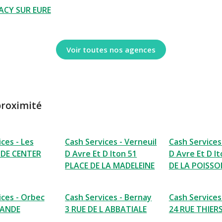
ACY SUR EURE
Voir toutes nos agences
proximité
ces - Les
Cash Services - Verneuil
Cash Services
E DE CENTER
D Avre Et D Iton 51
D Avre Et D I
PLACE DE LA MADELEINE
DE LA POISSO
ices - Orbec
Cash Services - Bernay
Cash Services
RANDE
3 RUE DE L ABBATIALE
24 RUE THIER