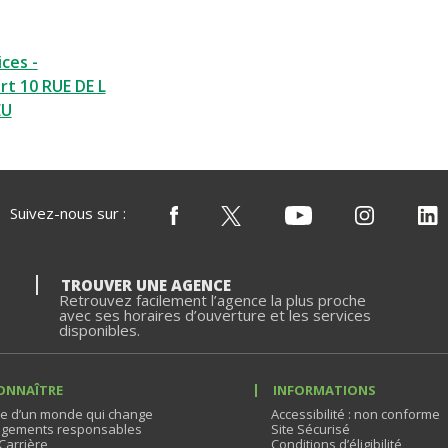
ces -
t 10 RUE DE L
EU
Suivez-nous sur :
TROUVER UNE AGENCE
Retrouvez facilement l’agence la plus proche
avec ses horaires d’ouverture et les services
disponibles.
ONNAÎTRE
INFORMATIONS
e d’un monde qui change
Accessibilité : non conforme
gements responsables
Site Sécurisé
Carrière
Conditions d’éligibilité