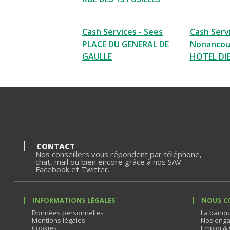
Cash Services - Sees
Cash Servi
PLACE DU GENERAL DE
Nonancour
GAULLE
HOTEL DI
CONTACT
Nos conseillers vous répondent par téléphone,
chat, mail ou bien encore grâce à nos SAV
Facebook et Twitter.
INFORMATIONS LÉGALES
NOUS C
Données personnelles
La banqu
Mentions légales
Nos enga
Cookies
Emploi & 