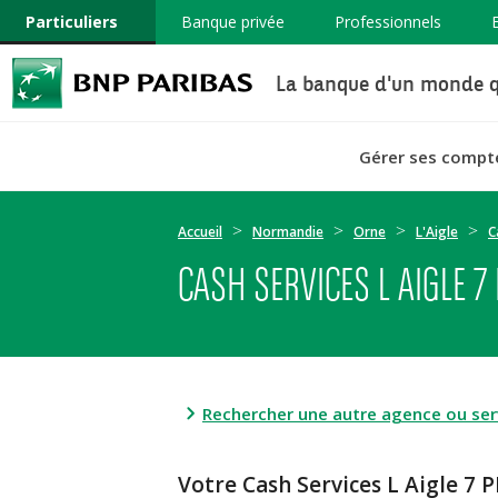
Particuliers
Banque privée
Professionnels
La banque d'un monde q
Gérer ses compt
Accueil
Normandie
Orne
L'Aigle
C
CASH SERVICES L AIGLE 7
Rechercher une autre agence ou serv
Votre Cash Services L Aigle 7