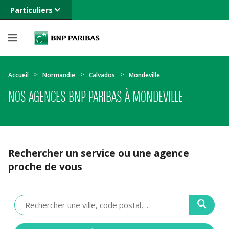
Particuliers
Banque privée
Professionnels
Entreprises
Accueil
Normandie
Calvados
Mondeville
NOS AGENCES BNP PARIBAS À MONDEVILLE
Rechercher un service ou une agence
proche de vous
Veuillez
renseigner
une
adresse