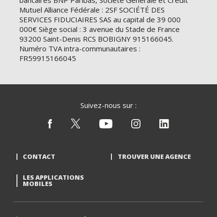
bancaires BNP Paribas, Société Générale et Crédit
Mutuel Alliance Fédérale : 2SF SOCIÉTÉ DES
SERVICES FIDUCIAIRES SAS au capital de 39 000
000€ Siège social : 3 avenue du Stade de France
93200 Saint-Denis RCS BOBIGNY 915166045.
Numéro TVA intra-communautaires :
FR59915166045
Suivez-nous sur :
CONTACT
TROUVER UNE AGENCE
LES APPLICATIONS
MOBILES