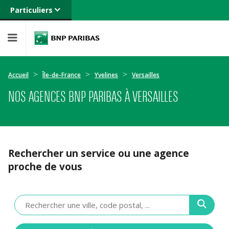
Particuliers
Banque privée
Professionnels
Entreprises
Accueil
Île-de-France
Yvelines
Versailles
NOS AGENCES BNP PARIBAS À VERSAILLES
Rechercher un service ou une agence
proche de vous
Veuillez
renseigner
une
adresse