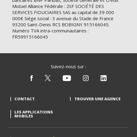
bancaires BNP Paribas, Société Générale et Crédit
Mutuel Alliance Fédérale : 2SF SOCIÉTÉ DES
SERVICES FIDUCIAIRES SAS au capital de 39 000
000€ Siège social : 3 avenue du Stade de France
93200 Saint-Denis RCS BOBIGNY 915166045.
Numéro TVA intra-communautaires :
FR59915166045
Suivez-nous sur :
CONTACT
TROUVER UNE AGENCE
LES APPLICATIONS
MOBILES