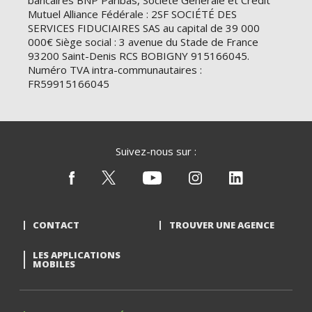
bancaires BNP Paribas, Société Générale et Crédit
Mutuel Alliance Fédérale : 2SF SOCIÉTÉ DES
SERVICES FIDUCIAIRES SAS au capital de 39 000
000€ Siège social : 3 avenue du Stade de France
93200 Saint-Denis RCS BOBIGNY 915166045.
Numéro TVA intra-communautaires :
FR59915166045
Suivez-nous sur :
CONTACT
TROUVER UNE AGENCE
LES APPLICATIONS
MOBILES