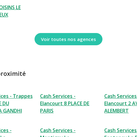
ISINS LE
EUX
Voir toutes nos agences
proximité
ices - Trappes
Cash Services -
Cash Services
E DU
Elancourt 8 PLACE DE
Elancourt 2 A
 GANDHI
PARIS
ALEMBERT
ces -
Cash Services -
Cash Services