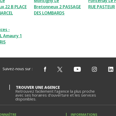
 Le
Montigny Le
Fontenay Le F
x 22 B PLACE
Bretonneux 2 PASSAGE
RUE PASTEUR
MARCEL
DES LOMBARDS
ces -
L Amaury 1
RIS
Suivez-nous sur :
TROUVER UNE AGENCE
Retrouvez facilement l’agence la plus proche
avec ses horaires d’ouverture et les services
disponibles.
ONNAÎTRE
INFORMATIONS