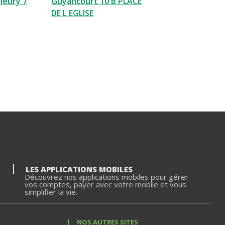
leury 7
Guyancourt 10 B PLACE
DE L EGLISE
LES APPLICATIONS MOBILES
Découvrez nos applications mobiles pour gérer
vos comptes, payer avec votre mobile et vous
simplifier la vie.
NOS AUTRES SITES