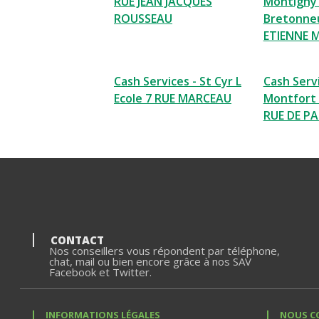
RUE JEAN JACQUES
Montigny
ROUSSEAU
Bretonneu
ETIENNE 
Cash Services - St Cyr L
Cash Servi
Ecole 7 RUE MARCEAU
Montfort 
RUE DE PA
CONTACT
Nos conseillers vous répondent par téléphone,
chat, mail ou bien encore grâce à nos SAV
Facebook et Twitter.
INFORMATIONS LÉGALES
NOUS C