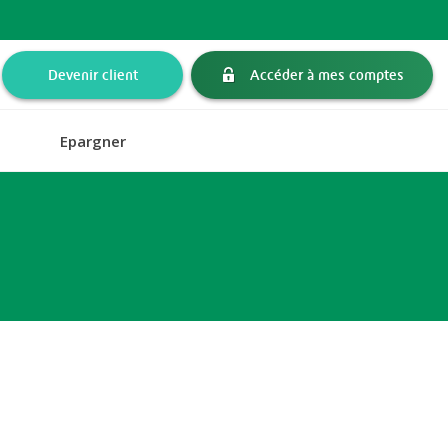
Devenir client
Accéder à mes comptes
Epargner