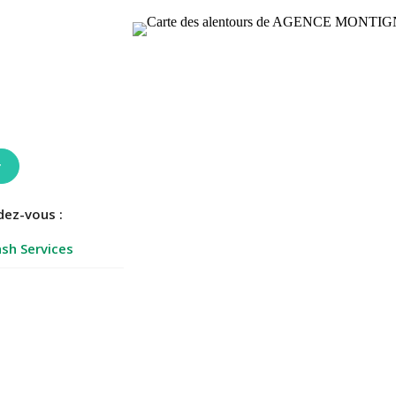
r
dez-vous :
sh Services