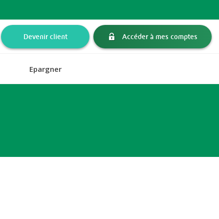
Devenir client
Accéder à mes comptes
Epargner