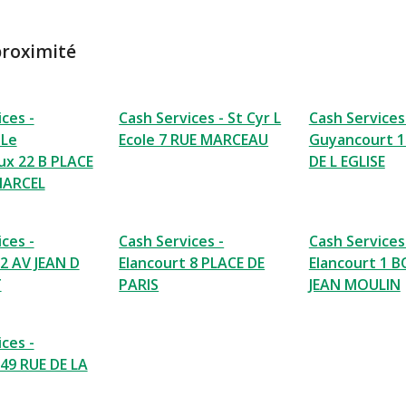
proximité
ces -
Cash Services - St Cyr L
Cash Services
 Le
Ecole 7 RUE MARCEAU
Guyancourt 1
x 22 B PLACE
DE L EGLISE
MARCEL
ces -
Cash Services -
Cash Services
 2 AV JEAN D
Elancourt 8 PLACE DE
Elancourt 1 
T
PARIS
JEAN MOULIN
ces -
 49 RUE DE LA