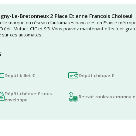
igny-Le-Bretonneux 2 Place Etienne Francois Choiseul
uvelle marque du réseau d’automates bancaires en France métrop
 Crédit Mutuel, CIC et SG. Vous pouvez maintenant effectuer grat
e sur ces automates.
s
Dépôt billet €
Dépôt chèque €
Dépôt chèque € sous
Retrait rouleaux monnaie
enveloppe