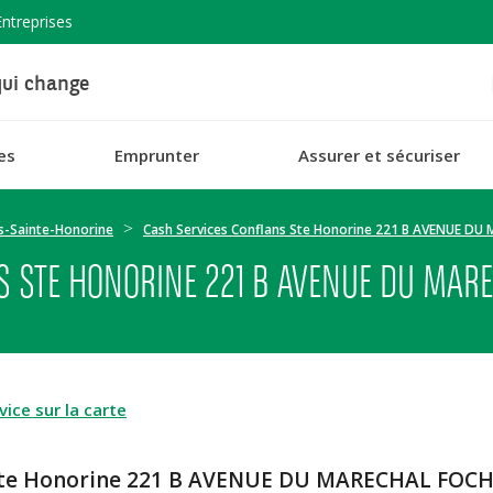
Entreprises
ui change
es
Emprunter
Assurer et sécuriser
s-Sainte-Honorine
Cash Services Conflans Ste Honorine 221 B AVENUE D
S STE HONORINE 221 B AVENUE DU MAR
ice sur la carte
s Ste Honorine 221 B AVENUE DU MARECHAL FOC