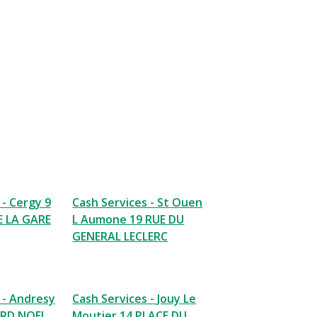
 - Cergy 9
Cash Services - St Ouen
E LA GARE
L Aumone 19 RUE DU
GENERAL LECLERC
 - Andresy
Cash Services - Jouy Le
ARD NOEL
Moutier 14 PLACE DU