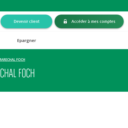
Devenir client
Accéder à mes comptes
Epargner
U MARECHAL FOCH
ECHAL FOCH
H