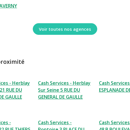
AVERNY
Voir toutes nos agences
proximité
ices - Herblay
Cash Services - Herblay
Cash Services
 21 RUE DU
Sur Seine 5 RUE DU
ESPLANADE D
DE GAULLE
GENERAL DE GAULLE
ces -
Cash Services -
Cash Services
22 RUE THIERS
Pontoise 3 PLACE DU
48 B BOULEV