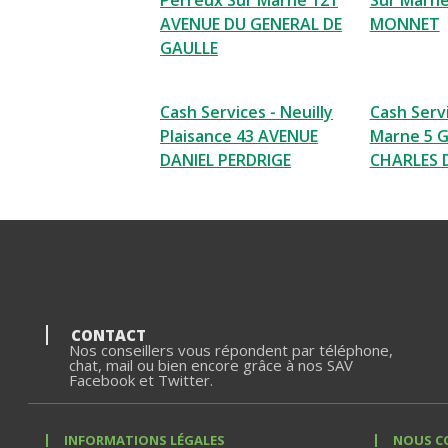
Perreux Sur Marne 121
Sur Marne
AVENUE DU GENERAL DE
MONNET
GAULLE
Cash Services - Neuilly
Cash Servi
Plaisance 43 AVENUE
Marne 5 
DANIEL PERDRIGE
CHARLES 
CONTACT
Nos conseillers vous répondent par téléphone,
chat, mail ou bien encore grâce à nos SAV
Facebook et Twitter.
INFORMATIONS LÉGALES
NOUS C