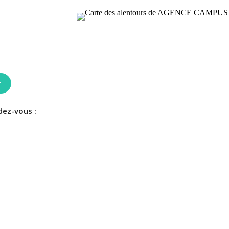
r
dez-vous :