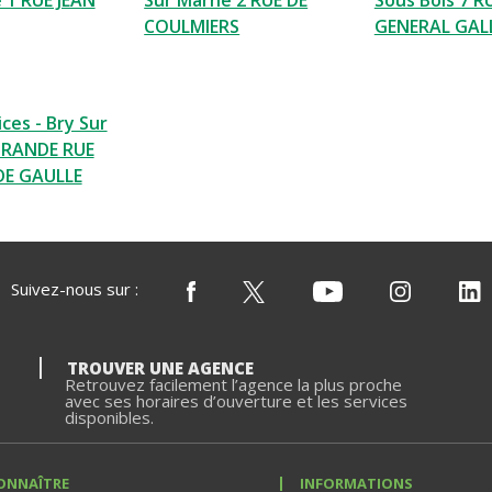
 1 RUE JEAN
Sur Marne 2 RUE DE
Sous Bois 7 R
COULMIERS
GENERAL GALL
ces - Bry Sur
GRANDE RUE
DE GAULLE
Suivez-nous sur :
TROUVER UNE AGENCE
Retrouvez facilement l’agence la plus proche
avec ses horaires d’ouverture et les services
disponibles.
ONNAÎTRE
INFORMATIONS