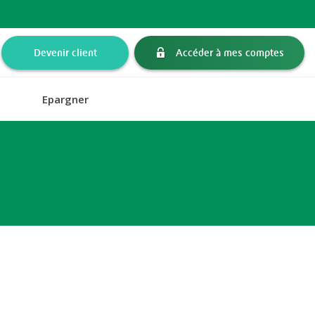
Devenir client
Accéder à mes comptes
Epargner