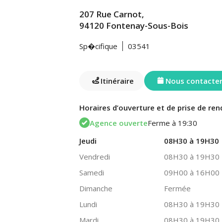
207 Rue Carnot,
94120 Fontenay-Sous-Bois
Sp�cifique
03541
Itinéraire
Nous contacte
Horaires d’ouverture et de prise de ren
Agence ouverte
Ferme à 19:30
Jeudi
08H30 à 19H30
Vendredi
08H30 à 19H30
Samedi
09H00 à 16H00
Dimanche
Fermée
Lundi
08H30 à 19H30
Mardi
08H30 à 19H30