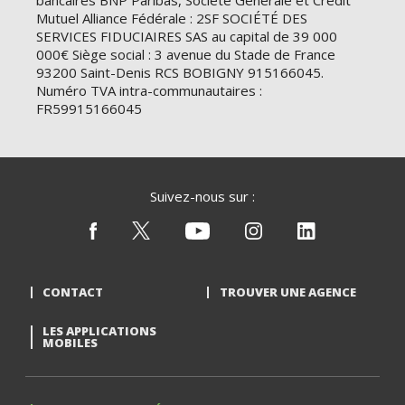
bancaires BNP Paribas, Société Générale et Crédit
Mutuel Alliance Fédérale : 2SF SOCIÉTÉ DES
SERVICES FIDUCIAIRES SAS au capital de 39 000
000€ Siège social : 3 avenue du Stade de France
93200 Saint-Denis RCS BOBIGNY 915166045.
Numéro TVA intra-communautaires :
FR59915166045
Suivez-nous sur :
CONTACT
TROUVER UNE AGENCE
LES APPLICATIONS
MOBILES