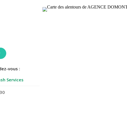
r
dez-vous :
sh Services
:30