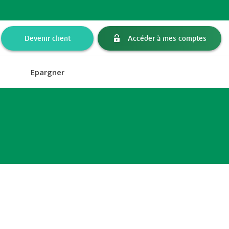
Devenir client
Accéder à mes comptes
Epargner