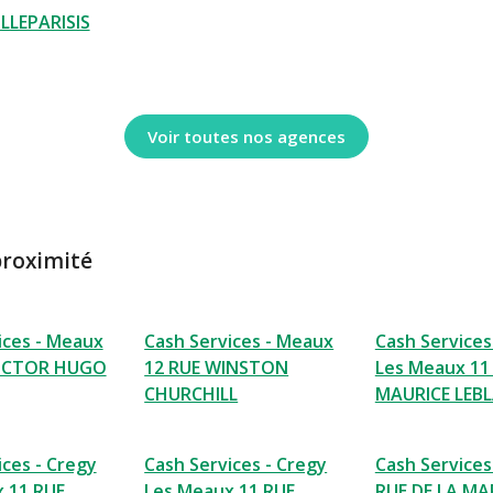
LLEPARISIS
Voir toutes nos agences
proximité
ices - Meaux
Cash Services - Meaux
Cash Services
VICTOR HUGO
12 RUE WINSTON
Les Meaux 11
CHURCHILL
MAURICE LEB
ices - Cregy
Cash Services - Cregy
Cash Services 
 11 RUE
Les Meaux 11 RUE
RUE DE LA MA