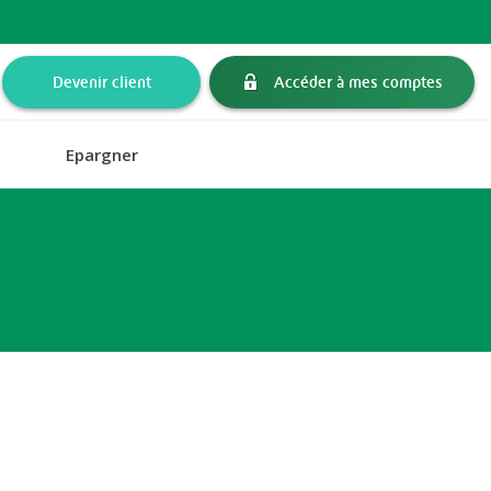
Devenir client
Accéder à mes comptes
Epargner