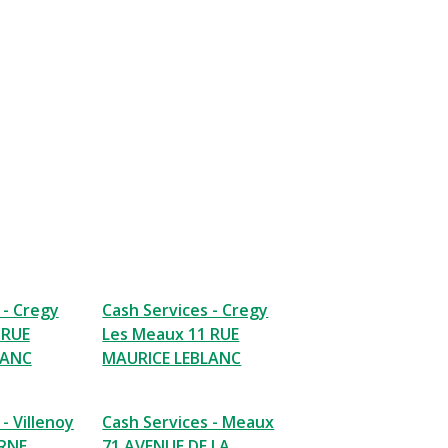
 - Cregy
Cash Services - Cregy
 RUE
Les Meaux 11 RUE
LANC
MAURICE LEBLANC
- Villenoy
Cash Services - Meaux
RNE
71 AVENUE DE LA