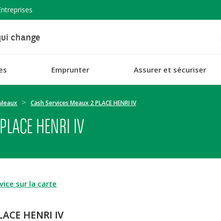
Entreprises
ui change
es
Emprunter
Assurer et sécuriser
Meaux
Cash Services Meaux 2 PLACE HENRI IV
PLACE HENRI IV
ice sur la carte
LACE HENRI IV