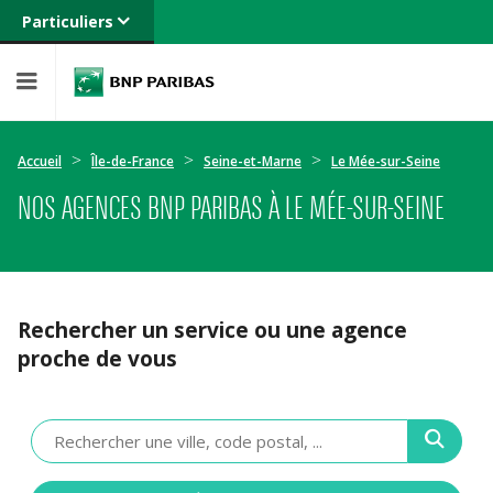
Particuliers
Banque privée
Professionnels
Entreprises
Accueil
Île-de-France
Seine-et-Marne
Le Mée-sur-Seine
NOS AGENCES BNP PARIBAS À LE MÉE-SUR-SEINE
Rechercher un service ou une agence
proche de vous
Veuillez
renseigner
une
adresse