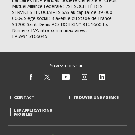
bancaires BNP Paribas, Société Générale et Crédit
Mutuel Alliance Fédérale : 2SF SOCIÉTÉ DES
SERVICES FIDUCIAIRES SAS au capital de 39 000
000€ Siège social : 3 avenue du Stade de France
93200 Saint-Denis RCS BOBIGNY 915166045.
Numéro TVA intra-communautaires :
FR59915166045
Suivez-nous sur :
CONTACT
TROUVER UNE AGENCE
LES APPLICATIONS
MOBILES