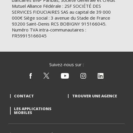
bancaires BNP Paribas, Société Générale et Crédit
Mutuel Alliance Fédérale : 2SF SOCIÉTÉ DES
SERVICES FIDUCIAIRES SAS au capital de 39 000
000€ Siège social : 3 avenue du Stade de France
93200 Saint-Denis RCS BOBIGNY 915166045.
Numéro TVA intra-communautaires :
FR59915166045
Suivez-nous sur :
CONTACT
TROUVER UNE AGENCE
LES APPLICATIONS
MOBILES