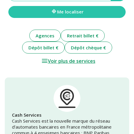
une
adresse
Me localiser
Agences
Retrait billet €
Dépôt billet €
Dépôt chèque €
Voir plus de services
Cash Services
Cash Services est la nouvelle marque du réseau
d’automates bancaires en France métropolitaine
commun à 4 enseignes bancaires : BNP Paribas,