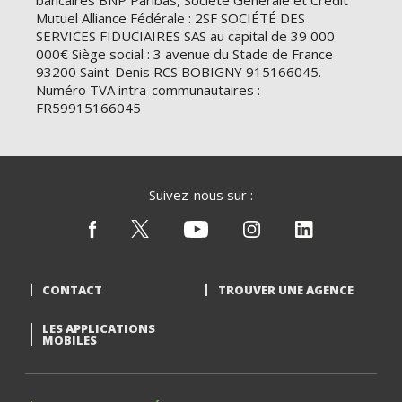
bancaires BNP Paribas, Société Générale et Crédit
Mutuel Alliance Fédérale : 2SF SOCIÉTÉ DES
SERVICES FIDUCIAIRES SAS au capital de 39 000
000€ Siège social : 3 avenue du Stade de France
93200 Saint-Denis RCS BOBIGNY 915166045.
Numéro TVA intra-communautaires :
FR59915166045
Suivez-nous sur :
CONTACT
TROUVER UNE AGENCE
LES APPLICATIONS
MOBILES