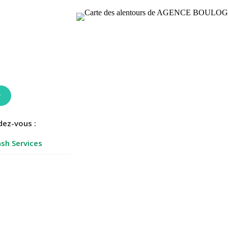
r
dez-vous :
sh Services