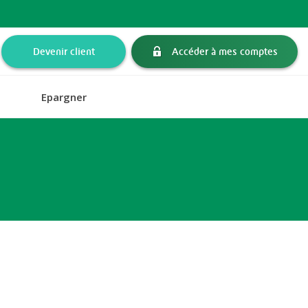
Devenir client
Accéder à mes comptes
Epargner