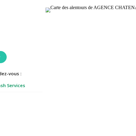
r
dez-vous :
sh Services