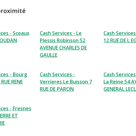
proximité
ices - Sceaux
Cash Services - Le
Cash Services
HOUDAN
Plessis Robinson 52
12 RUE DE L E
AVENUE CHARLES DE
GAULLE
ices - Bourg
Cash Services -
Cash Services
7 RUE RENE
Verrieres Le Buisson 7
La Reine 54 
RUE DE PARON
GENERAL LEC
ices - Fresnes
IERRE ET
IE