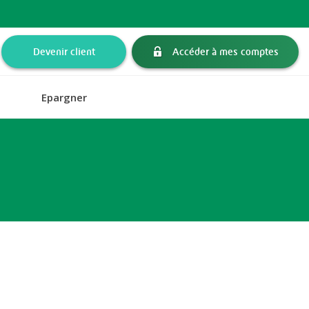
Devenir client
Accéder à mes comptes
Epargner