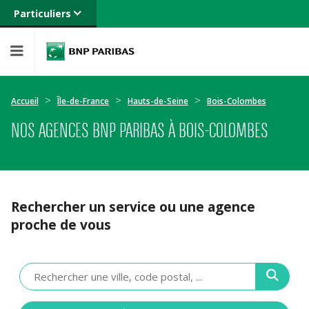
Particuliers
Banque privée
Professionnels
Entreprises
Accueil
Île-de-France
Hauts-de-Seine
Bois-Colombes
NOS AGENCES BNP PARIBAS À BOIS-COLOMBES
Rechercher un service ou une agence
proche de vous
Veuillez
renseigner
une
adresse