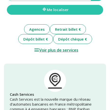
une
adresse
Me localiser
Agences
Retrait billet €
Dépôt billet €
Dépôt chèque €
Voir plus de services
Cash Services
Cash Services est la nouvelle marque du réseau
d’automates bancaires en France métropolitaine
commun à 4 enseignes bancaires : BNP Paribas,