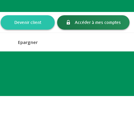
Devenir client
Accéder à mes comptes
Epargner