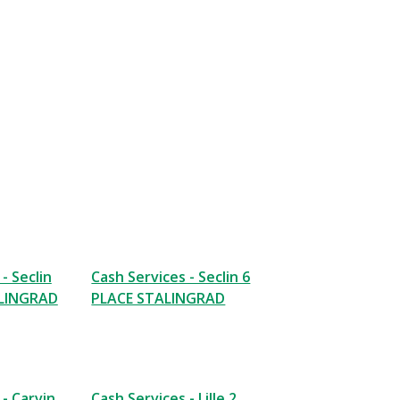
- Seclin
Cash Services - Seclin 6
ALINGRAD
PLACE STALINGRAD
 - Carvin
Cash Services - Lille 2