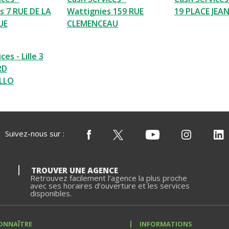
s 7 RUE DE LA
Wattignies 159 RUE
19 PLACE JEA
UE
CLEMENCEAU
es - Lille 3
RD
LLO
Suivez-nous sur :
TROUVER UNE AGENCE
Retrouvez facilement l’agence la plus proche
avec ses horaires d’ouverture et les services
disponibles.
ONNAÎTRE
INFORMATIONS