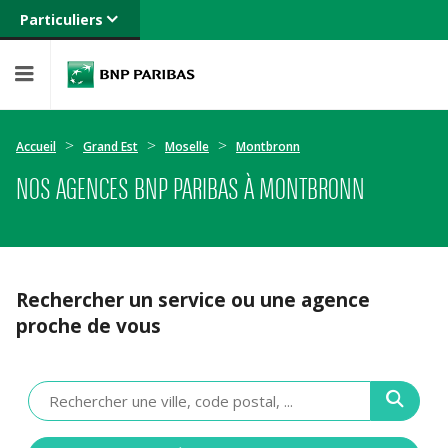
Particuliers
Banque privée
Professionnels
Entreprises
Accueil
Grand Est
Moselle
Montbronn
NOS AGENCES BNP PARIBAS À MONTBRONN
Rechercher un service ou une agence
proche de vous
Veuillez
renseigner
une
adresse