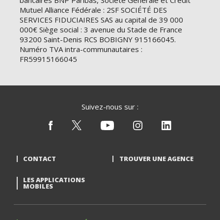
bancaires BNP Paribas, Société Générale et Crédit
Mutuel Alliance Fédérale : 2SF SOCIÉTÉ DES
SERVICES FIDUCIAIRES SAS au capital de 39 000
000€ Siège social : 3 avenue du Stade de France
93200 Saint-Denis RCS BOBIGNY 915166045.
Numéro TVA intra-communautaires :
FR59915166045
Suivez-nous sur :
CONTACT
TROUVER UNE AGENCE
LES APPLICATIONS
MOBILES